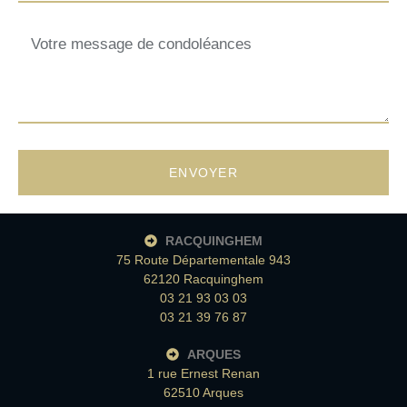
ENVOYER
RACQUINGHEM
75 Route Départementale 943
62120 Racquinghem
03 21 93 03 03
03 21 39 76 87
ARQUES
1 rue Ernest Renan
62510 Arques