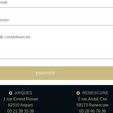
ENVOYER
ARQUES
RENESCURE
1 rue Ernest Renan
2 rue André Coo
62510 Arques
59173 Renescure
03 21 38 33 38
03 28 40 76 36