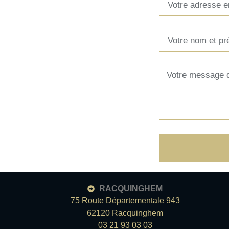
RACQUINGHEM
75 Route Départementale 943
62120 Racquinghem
03 21 93 03 03