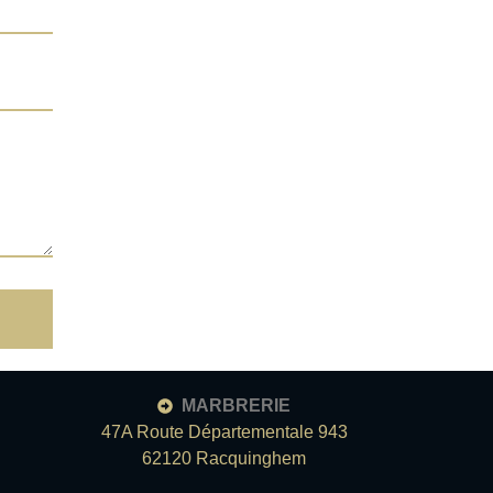
MARBRERIE
47A Route Départementale 943
62120 Racquinghem