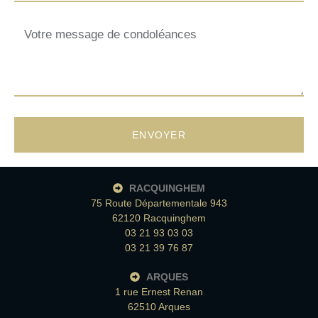
ENVOYER
RACQUINGHEM
75 Route Départementale 943
62120 Racquinghem
03 21 93 03 03
03 21 39 76 87
ARQUES
1 rue Ernest Renan
62510 Arques