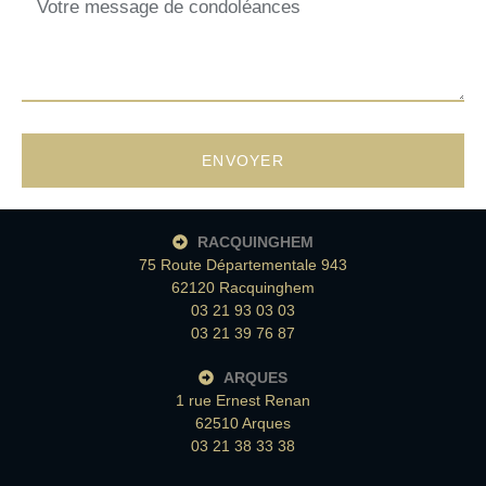
ENVOYER
RACQUINGHEM
75 Route Départementale 943
62120 Racquinghem
03 21 93 03 03
03 21 39 76 87
ARQUES
1 rue Ernest Renan
62510 Arques
03 21 38 33 38