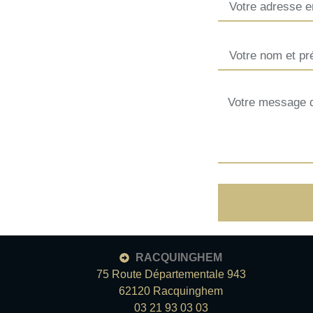
RACQUINGHEM
75 Route Départementale 943
62120 Racquinghem
03 21 93 03 03