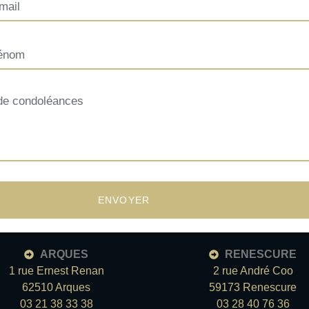
ENVOYER
ARQUES
RENESCURE
1 rue Ernest Renan
2 rue André Coo
62510 Arques
59173 Renescure
03 21 38 33 38
03 28 40 76 36