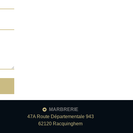
MARBRERIE
47A Route Départementale 943
62120 Racquinghem