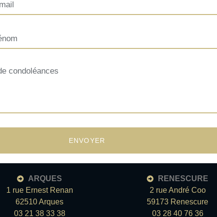
ENVOYER
ARQUES
RENESCURE
1 rue Ernest Renan
2 rue André Coo
62510 Arques
59173 Renescure
03 21 38 33 38
03 28 40 76 36