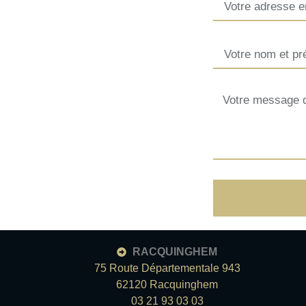
RACQUINGHEM
75 Route Départementale 943
62120 Racquinghem
03 21 93 03 03