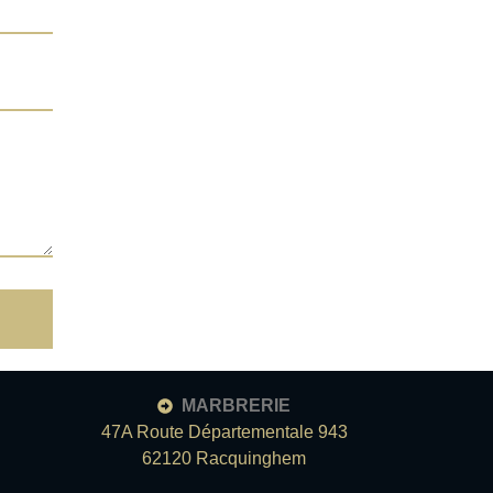
MARBRERIE
47A Route Départementale 943
62120 Racquinghem